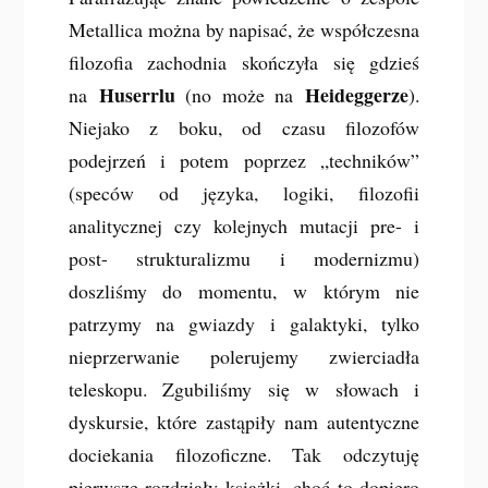
Metallica można by napisać, że współczesna
filozofia zachodnia skończyła się gdzieś
Huserrlu
Heideggerze
na
(no może na
).
Niejako z boku, od czasu filozofów
podejrzeń i potem poprzez „techników”
(speców od języka, logiki, filozofii
analitycznej czy kolejnych mutacji pre- i
post- strukturalizmu i modernizmu)
doszliśmy do momentu, w którym nie
patrzymy na gwiazdy i galaktyki, tylko
nieprzerwanie polerujemy zwierciadła
teleskopu. Zgubiliśmy się w słowach i
dyskursie, które zastąpiły nam autentyczne
dociekania filozoficzne. Tak odczytuję
pierwsze rozdziały książki, choć to dopiero