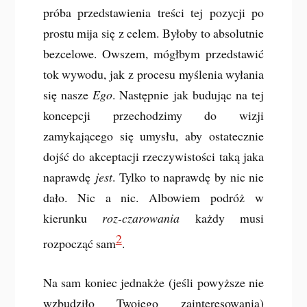
próba przedstawienia treści tej pozycji po
prostu mija się z celem. Byłoby to absolutnie
bezcelowe. Owszem, mógłbym przedstawić
tok wywodu, jak z procesu myślenia wyłania
się nasze
Ego
. Następnie jak budując na tej
koncepcji przechodzimy do wizji
zamykającego się umysłu, aby ostatecznie
dojść do akceptacji rzeczywistości taką jaka
naprawdę
jest
. Tylko to naprawdę by nic nie
dało. Nic a nic. Albowiem podróż w
kierunku
roz-czarowania
każdy musi
2
rozpocząć sam
.
Na sam koniec jednakże (jeśli powyższe nie
wzbudziło Twojego zainteresowania)