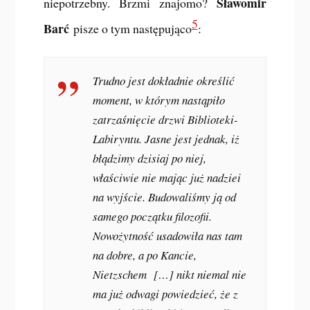
Sławomir
niepotrzebny. Brzmi znajomo?
5
Barć
pisze o tym następująco
:
Trudno jest dokładnie określić
moment, w którym nastąpiło
zatrzaśnięcie drzwi Biblioteki-
Labiryntu. Jasne jest jednak, iż
błądzimy dzisiaj po niej,
właściwie nie mając już nadziei
na wyjście. Budowaliśmy ją od
samego początku filozofii.
Nowożytność usadowiła nas tam
na dobre, a po Kancie,
Nietzschem […] nikt niemal nie
ma już odwagi powiedzieć, że z