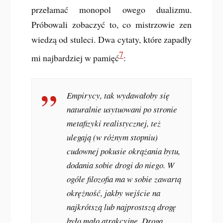
przełamać monopol owego dualizmu.
Próbowali zobaczyć to, co mistrzowie zen
wiedzą od stuleci. Dwa cytaty, które zapadły
7
mi najbardziej w pamięć
:
Empirycy, tak wydawałoby się
naturalnie usytuowani po stronie
metafizyki realistycznej, też
ulegają (w różnym stopniu)
cudownej pokusie okrążania bytu,
dodania sobie drogi do niego. W
ogóle filozofia ma w sobie zawartą
okrężność, jakby wejście na
najkrótszą lub najprostszą drogę
było mało atrakcyjne. Drogą