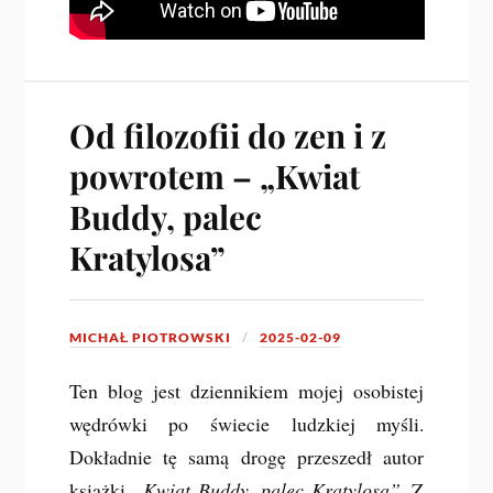
Od filozofii do zen i z
powrotem – „Kwiat
Buddy, palec
Kratylosa”
MICHAŁ PIOTROWSKI
2025-02-09
Ten blog jest dziennikiem mojej osobistej
wędrówki po świecie ludzkiej myśli.
Dokładnie tę samą drogę przeszedł autor
książki
„Kwiat Buddy, palec Kratylosa”
. Z