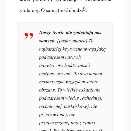
6
tytulaturę. O samą treść chodzi
:
Nasze teorie nie zmieniają nas
samych.
[podkr. autora] To
najbardziej krytyczna uwaga jaką
pod adresem naszych
teoretycznych aktywności
możemy uczynić. To dwa niemal
hermetyczne względem siebie
obszary. To wielkie oskarżenie
pod adresem wiedzy zachodniej:
technicznej, naskórkowej, nie
przetrawionej, nie
przepuszczonej przez ciało i
umysł. Powiedzmy wprost: to, iż