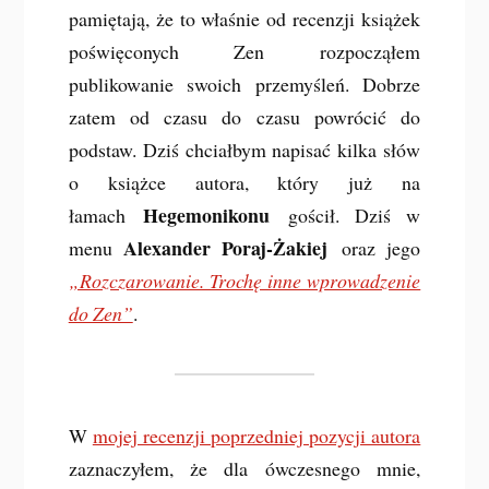
pamiętają, że to właśnie od recenzji książek
poświęconych Zen rozpocząłem
publikowanie swoich przemyśleń. Dobrze
zatem od czasu do czasu powrócić do
podstaw. Dziś chciałbym napisać kilka słów
o książce autora, który już na
Hegemonikonu
łamach
gościł. Dziś w
Alexander Poraj-Żakiej
menu
oraz jego
„Rozczarowanie. Trochę inne wprowadzenie
do Zen”
.
W
mojej recenzji poprzedniej pozycji autora
zaznaczyłem, że dla ówczesnego mnie,