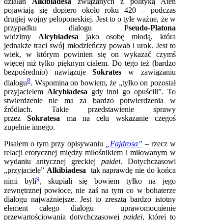
działań
Alkibiadesa
związanych z polityką Aten
pojawiają się dopiero około roku 420 – podczas
drugiej wojny peloponeskiej. Jest to o tyle ważne, że w
przypadku dialogu P
seudo-Platona
widzimy
Alcybiadesa
jako osobę młodą, która
jednakże traci swój młodzieńczy powab i urok. Jest to
wiek, w którym powinien się on wykazać czymś
więcej niż tylko pięknym ciałem. Do tego też (bardzo
bezpośrednio) nawiązuje
Sokrates
w zawiązaniu
8
dialogu
. Wspomina on bowiem, że „tylko on pozostał
przyjacielem
Alcybiadesa
gdy inni go opuścili”. To
stwierdzenie nie ma za bardzo potwierdzenia w
źródłach. Takie przedstawienie sprawy
przez
Sokratesa
ma na celu wskazanie czegoś
zupełnie innego.
Pisałem o tym przy opisywaniu
„Fajdrosa”
– rzecz w
relacji erotycznej między miłośnikiem i miłowanym w
wydaniu antycznej greckiej
paidei
. Dotychczasowi
„przyjaciele”
Alkibiadesa
tak naprawdę nie do końca
9
nimi byli
, skupiali się bowiem tylko na jego
zewnętrznej powłoce, nie zaś na tym co w bohaterze
dialogu najważniejsze. Jest to zresztą bardzo istotny
element całego dialogu – uprawomocnienie
przewartościowania dotychczasowej
paidei
, której to