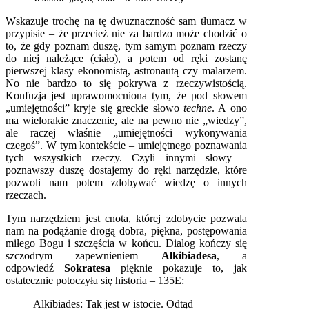
Wskazuje trochę na tę dwuznaczność sam tłumacz w
przypisie – że przecież nie za bardzo może chodzić o
to, że gdy poznam duszę, tym samym poznam rzeczy
do niej należące (ciało), a potem od ręki zostanę
pierwszej klasy ekonomistą, astronautą czy malarzem.
No nie bardzo to się pokrywa z rzeczywistością.
Konfuzja jest uprawomocniona tym, że pod słowem
„umiejętności” kryje się greckie słowo
techne
. A ono
ma wielorakie znaczenie, ale na pewno nie „wiedzy”,
ale raczej właśnie „umiejętności wykonywania
czegoś”. W tym kontekście – umiejętnego poznawania
tych wszystkich rzeczy. Czyli innymi słowy –
poznawszy duszę dostajemy do ręki narzędzie, które
pozwoli nam potem zdobywać wiedzę o innych
rzeczach.
Tym narzędziem jest cnota, której zdobycie pozwala
nam na podążanie drogą dobra, piękna, postępowania
miłego Bogu i szczęścia w końcu. Dialog kończy się
szczodrym zapewnieniem
Alkibiadesa
, a
odpowiedź
Sokratesa
pięknie pokazuje to, jak
ostatecznie potoczyła się historia – 135E:
Alkibiades: Tak jest w istocie. Odtąd