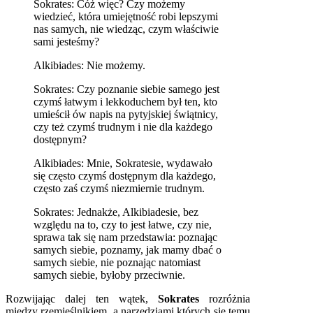
Sokrates: Cóż więc? Czy możemy
wiedzieć, która umiejętność robi lepszymi
nas samych, nie wiedząc, czym właściwie
sami jesteśmy?
Alkibiades: Nie możemy.
Sokrates: Czy poznanie siebie samego jest
czymś łatwym i lekkoduchem był ten, kto
umieścił ów napis na pytyjskiej świątnicy,
czy też czymś trudnym i nie dla każdego
dostępnym?
Alkibiades: Mnie, Sokratesie, wydawało
się często czymś dostępnym dla każdego,
często zaś czymś niezmiernie trudnym.
Sokrates: Jednakże, Alkibiadesie, bez
względu na to, czy to jest łatwe, czy nie,
sprawa tak się nam przedstawia: poznając
samych siebie, poznamy, jak mamy dbać o
samych siebie, nie poznając natomiast
samych siebie, byłoby przeciwnie.
Rozwijając dalej ten wątek,
Sokrates
rozróżnia
między rzemieślnikiem, a narzędziami których się temu