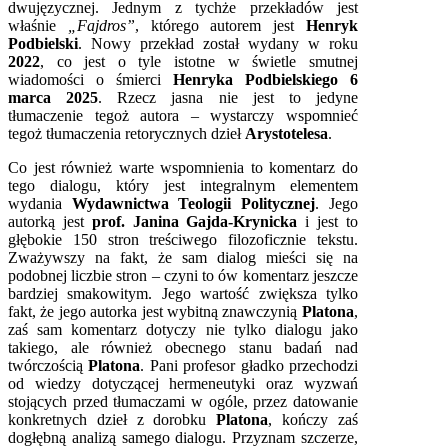
dwujęzycznej. Jednym z tychże przekładów jest
właśnie
„Fajdros”
, którego autorem jest
Henryk
Podbielski
. Nowy przekład został wydany w roku
2022
, co jest o tyle istotne w świetle smutnej
wiadomości o śmierci
Henryka Podbielskiego 6
marca 2025
. Rzecz jasna nie jest to jedyne
tłumaczenie tegoż autora – wystarczy wspomnieć
tegoż tłumaczenia retorycznych dzieł
Arystotelesa
.
Co jest również warte wspomnienia to komentarz do
tego dialogu, który jest integralnym elementem
wydania
Wydawnictwa Teologii Politycznej
. Jego
autorką jest
prof. Janina Gajda-Krynicka
i jest to
głębokie 150 stron treściwego filozoficznie tekstu.
Zważywszy na fakt, że sam dialog mieści się na
podobnej liczbie stron – czyni to ów komentarz jeszcze
bardziej smakowitym. Jego wartość zwiększa tylko
fakt, że jego autorka jest wybitną znawczynią
Platona
,
zaś sam komentarz dotyczy nie tylko dialogu jako
takiego, ale również obecnego stanu badań nad
twórczością
Platona
. Pani profesor gładko przechodzi
od wiedzy dotyczącej hermeneutyki oraz wyzwań
stojących przed tłumaczami w ogóle, przez datowanie
konkretnych dzieł z dorobku
Platona
, kończy zaś
dogłębną analizą samego dialogu. Przyznam szczerze,