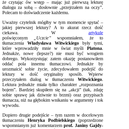
że czytając ów wstęp – mając już pierwszą lekturę
dialogu za sobą – dosłownie „przejrzałem na oczy”.
Polecam to doświadczenie każdemu.
Uważny czytelnik mógłby w tym momencie spytać –
jakiej pierwszej lektury? A to akurat rzecz dość
ciekawa. W
artykule
poświęconym
„Uczcie”
wspomniałem, że to
tłumaczenia
Władysława Witwickiego
były tymi,
które wprowadziły mnie w świat myśli
Platona
.
Jednakże, nowe (lepsze?) nie musi być wrogiem
dobrego. Wykorzystując zatem okazję postanowiłem
oddać pola innemu tłumaczowi. Jednakże by
urozmaicić sobie życie, zdecydowałem podejść do
lektury w dość oryginalny sposób. Wpierw
przeczytałem dialog w tłumaczeniu
Witwickiego
.
Lektura jednakże miała tylko charakter „rozpoznania
bojem”. Bardziej skupiłem się na „akcji” (tak, zdaję
sobie sprawę jak dziwnie to brzmi) oraz przypisach
tłumacza, niż na głębokim wnikaniu w argumenty i tok
wywodu.
Dopiero drugie podejście – tym razem w docelowym
tłumaczeniu
Henryka Podbielskiego
(poprzedzone
wspomnianym już komentarzem
prof. Janiny Gajdy-