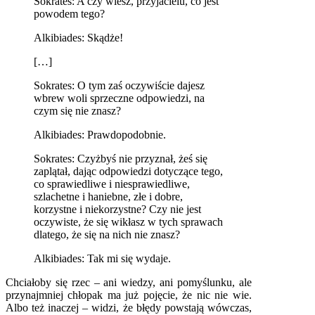
Sokrates: A czy wiesz, przyjacielu, co jest
powodem tego?
Alkibiades: Skądże!
[…]
Sokrates: O tym zaś oczywiście dajesz
wbrew woli sprzeczne odpowiedzi, na
czym się nie znasz?
Alkibiades: Prawdopodobnie.
Sokrates: Czyżbyś nie przyznał, żeś się
zaplątał, dając odpowiedzi dotyczące tego,
co sprawiedliwe i niesprawiedliwe,
szlachetne i haniebne, złe i dobre,
korzystne i niekorzystne? Czy nie jest
oczywiste, że się wikłasz w tych sprawach
dlatego, że się na nich nie znasz?
Alkibiades: Tak mi się wydaje.
Chciałoby się rzec – ani wiedzy, ani pomyślunku, ale
przynajmniej chłopak ma już pojęcie, że nic nie wie.
Albo też inaczej – widzi, że błędy powstają wówczas,