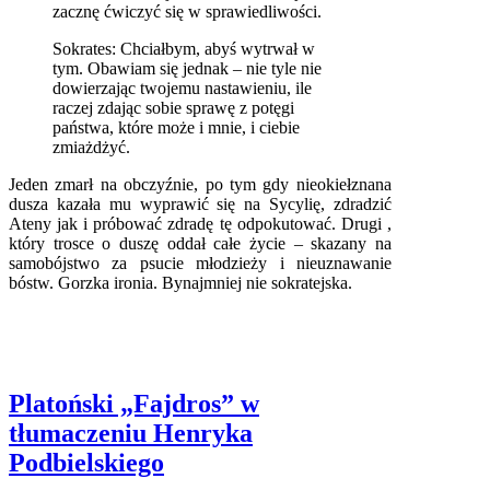
zacznę ćwiczyć się w sprawiedliwości.
Sokrates: Chciałbym, abyś wytrwał w
tym. Obawiam się jednak – nie tyle nie
dowierzając twojemu nastawieniu, ile
raczej zdając sobie sprawę z potęgi
państwa, które może i mnie, i ciebie
zmiażdżyć.
Jeden zmarł na obczyźnie, po tym gdy nieokiełznana
dusza kazała mu wyprawić się na Sycylię, zdradzić
Ateny jak i próbować zdradę tę odpokutować. Drugi ,
który trosce o duszę oddał całe życie – skazany na
samobójstwo za psucie młodzieży i nieuznawanie
bóstw. Gorzka ironia. Bynajmniej nie sokratejska.
Platoński „Fajdros” w
tłumaczeniu Henryka
Podbielskiego