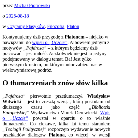
przez
Michał Piotrowski
o
2025-08-18
w
Czytamy klasyków
,
Filozofia
,
Platon
Kontynuujemy dziś przygodę z
Platonem
– niejako w
nawiązaniu do
wpisu o
„Uczcie”
. Albowiem jednym z
motywów
„Fajdrosa”
– z którym będziemy dziś
pracować – jest miłość. Aczkolwiek nie jest to jedyny
podejmowany w dialogu temat. Ba! Jest tylko
pierwszym krokiem, po którym autor zabiera nas w
wielowymiarową podróż.
O tłumaczeniach znów słów kilka
„Fajdrosa”
pierwotnie przetłumaczył
Władysław
Witwicki
– jest to zresztą wersja, którą posiadam od
dłuższego czasu jako część
„Biblioteki
Europejskiej”
Wydawnictwa Marek Derewiecki.
Wpis
o
„Uczcie”
powstał w oparciu o to właśnie
tłumaczenie. Co ciekawe, kilka lat temu staraniem
„Teologii Politycznej”
rozpoczęto wydawanie nowych
przekładów dialogów
Platona
, co więcej, w wersji