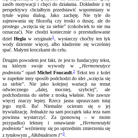
zasób motywacji i chęci do działania. Dokładnie z tej
perspektywy chciałbym przedstawić wspomniany w
tytule wpisu dialog. Jako zachętę. Nie tyle do
zajmowania się filozofią czy troski o duszę, ale do
prostego „wzięcia się za siebie” (cokolwiek to nie ma
oznaczać). Nie chodzi koniecznie o przestudiowanie
1
dzieł
Hegla
w oryginale
, wystarczy choćby ten łyk
wody dziennie więcej, albo kładzenie się wcześniej
spać. Małymi kroczkami do celu.
Drugim powodem jest fakt, że jest to fundacyjny tekst,
na którym swoje wywody w
„Hermeneutyce
2
podmiotu”
oparł
Michel Foucault
.
Tekst ten z kolei
w zupełnie inny sposób podchodzi do idei „wzięcia się
za siebie”. Nie jako kolejnej wariacji na temat
odwiecznego „dalej, mocniej, szybciej”, ale
podchodzenia do siebie z troską właśnie. Nie zawsze
więcej znaczy lepiej. Rzecz jasna upraszczam tutaj
jego myśl. Ba! Niemalże ocieram się o jej
trywializację. Jednakże na sam początek taka teza nam
powinna wystarczyć. Za (ponowną – w moim
przypadku) lekturę i omawianie
„Hermeneutyki
podmiotu”
weźmiemy się po uprzednim zmierzeniu się
3
z tytułowym
„Alkibiadesem I”
.