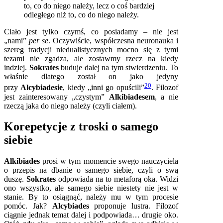
to, co do niego należy, lecz o coś bardziej
odległego niż to, co do niego należy.
Ciało jest tylko czymś, co posiadamy – nie jest
„nami”
per se
. Oczywiście, współczesna neuronauka i
szereg tradycji niedualistycznych mocno się z tymi
tezami nie zgadza, ale zostawmy rzecz na kiedy
indziej.
Sokrates
buduje dalej na tym stwierdzeniu. To
właśnie dlatego został on jako jedyny
20
przy
Alcybiadesie
, kiedy „inni go opuścili”
. Filozof
jest zainteresowany „czystym”
Alkibiadesem
, a nie
rzeczą jaka do niego należy (czyli ciałem).
Korepetycje z troski o samego
siebie
Alkibiades
prosi w tym momencie swego nauczyciela
o przepis na dbanie o samego siebie, czyli o swą
duszę.
Sokrates
odpowiada na to metaforą oka. Widzi
ono wszystko, ale samego siebie niestety nie jest w
stanie. By to osiągnąć, należy mu w tym procesie
pomóc. Jak?
Alcybiades
proponuje lustra. Filozof
ciągnie jednak temat dalej i podpowiada… drugie oko.