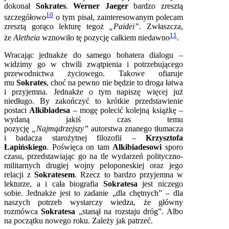
dokonał
Sokrates
.
Werner
Jaeger
bardzo zresztą
10
szczegółowo
o tym pisał, zainteresowanym polecam
zresztą gorąco lekturę tegoż
„Paidei”
. Zwłaszcza,
11
że
Aletheia
wznowiło tę pozycję całkiem niedawno
.
Wracając jednakże do samego bohatera dialogu –
widzimy go w chwili zwątpienia i potrzebującego
przewodnictwa życiowego. Takowe ofiaruje
mu
Sokrates
, choć na pewno nie będzie to droga łatwa
i przyjemna. Jednakże o tym napiszę więcej już
niedługo. By zakończyć to krótkie przedstawienie
postaci
Alkibiadesa
– mogę polecić kolejną książkę –
wydaną jakiś czas temu
pozycję
„Najmądrzejszy”
autorstwa znanego tłumacza
i badacza starożytnej filozofii –
Krzysztofa
Łapińskiego
. Poświęca on tam
Alkibiadesowi
sporo
czasu, przedstawiając go na tle wydarzeń polityczno-
militarnych drugiej wojny peloponeskiej oraz jego
relacji z
Sokratesem
. Rzecz to bardzo przyjemna w
lekturze, a i cała biografia
Sokratesa
jest niczego
sobie. Jednakże jest to zadanie „dla chętnych” – dla
naszych potrzeb wystarczy wiedza, że główny
rozmówca
Sokratesa
„stanął na rozstaju dróg”. Albo
na początku nowego roku. Zależy jak patrzeć.