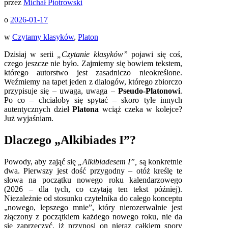
przez
Michał Piotrowski
o
2026-01-17
w
Czytamy klasyków
,
Platon
Dzisiaj w serii
„Czytanie klasyków”
pojawi się coś,
czego jeszcze nie było. Zajmiemy się bowiem tekstem,
którego autorstwo jest zasadniczo nieokreślone.
Weźmiemy na tapet jeden z dialogów, którego zbiorczo
przypisuje się – uwaga, uwaga –
Pseudo-Platonowi
.
Po co – chciałoby się spytać – skoro tyle innych
autentycznych dzieł
Platona
wciąż czeka w kolejce?
Już wyjaśniam.
Dlaczego „Alkibiades I”?
Powody, aby zająć się
„Alkibiadesem I”,
są konkretnie
dwa. Pierwszy jest dość przygodny – otóż kreślę te
słowa na początku nowego roku kalendarzowego
(2026 – dla tych, co czytają ten tekst później).
Niezależnie od stosunku czytelnika do całego konceptu
„nowego, lepszego mnie”, który nierozerwalnie jest
złączony z początkiem każdego nowego roku, nie da
się zaprzeczyć, iż przynosi on nieraz całkiem spory