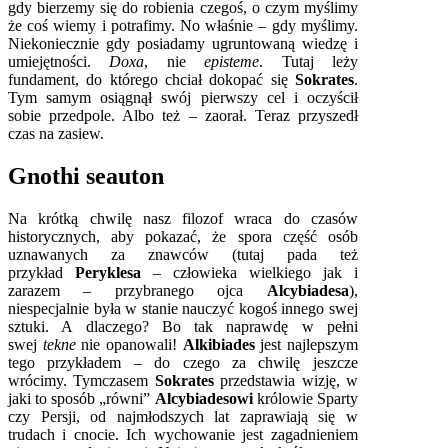
gdy bierzemy się do robienia czegoś, o czym myślimy
że coś wiemy i potrafimy. No właśnie – gdy myślimy.
Niekoniecznie gdy posiadamy ugruntowaną wiedzę i
umiejętności.
Doxa
, nie
episteme
. Tutaj leży
fundament, do którego chciał dokopać się
Sokrates
.
Tym samym osiągnął swój pierwszy cel i oczyścił
sobie przedpole. Albo też – zaorał. Teraz przyszedł
czas na zasiew.
Gnothi seauton
Na krótką chwilę nasz filozof wraca do czasów
historycznych, aby pokazać, że spora część osób
uznawanych za znawców (tutaj pada też
przykład
Peryklesa
– człowieka wielkiego jak i
zarazem – przybranego ojca
Alcybiadesa
),
niespecjalnie była w stanie nauczyć kogoś innego swej
sztuki. A dlaczego? Bo tak naprawdę w pełni
swej
tekne
nie opanowali!
Alkibiades
jest najlepszym
tego przykładem – do czego za chwilę jeszcze
wrócimy. Tymczasem
Sokrates
przedstawia wizję, w
jaki to sposób „równi”
Alcybiadesowi
królowie Sparty
czy Persji, od najmłodszych lat zaprawiają się w
trudach i cnocie. Ich wychowanie jest zagadnieniem