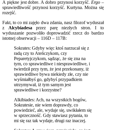
A piękne jest dobre. A dobro przynosi korzyść.
Ergo
–
sprawiedliwość przynosi korzyść. Kurtyna. Można się
rozejść.
Fakt, to co mi zajęło dwa zdania, nasz filozof wyduszał
z
Alcybiadesa
przez parę niezłych stron. I to
wyduszanie pozwoliło doprowadzić rzecz do bardzo
istotnej obserwacji – 116D – 117B:
Sokrates: Gdyby więc ktoś narzucał się z
radą czy to Ateńczykom, czy
Peparetyjczykom, sądząc, że się zna na
tym, co sprawiedliwe i niesprawiedliwe, i
twierdził przy tym, że jest przekonany, iż
sprawiedliwe bywa niekiedy złe, czy nie
wyśmiałbyś go, gdybyś przypadkiem
utrzymywał, iż tym samym jest
sprawiedliwe i korzystne?
Alkibiades: Ach, na wszystkich bogów,
Sokratesie, nie wiem doprawdy, co
powiedzieć, ale, wydaje się, uwikłałem się
w sprzeczność. Gdy stawiasz pytania, to
mi się raz tak wydaje, drugi raz inaczej.