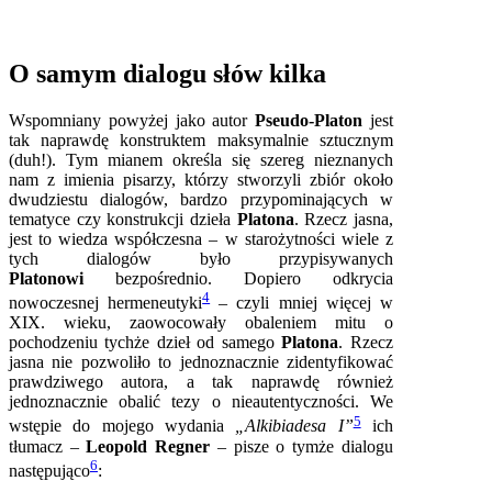
O samym dialogu słów kilka
Wspomniany powyżej jako autor
Pseudo-Platon
jest
tak naprawdę konstruktem maksymalnie sztucznym
(duh!). Tym mianem określa się szereg nieznanych
nam z imienia pisarzy, którzy stworzyli zbiór około
dwudziestu dialogów, bardzo przypominających w
tematyce czy konstrukcji dzieła
Platona
. Rzecz jasna,
jest to wiedza współczesna – w starożytności wiele z
tych dialogów było przypisywanych
Platonowi
bezpośrednio. Dopiero odkrycia
4
nowoczesnej hermeneutyki
– czyli mniej więcej w
XIX. wieku, zaowocowały obaleniem mitu o
pochodzeniu tychże dzieł od samego
Platona
. Rzecz
jasna nie pozwoliło to jednoznacznie zidentyfikować
prawdziwego autora, a tak naprawdę również
jednoznacznie obalić tezy o nieautentyczności. We
5
wstępie do mojego wydania
„Alkibiadesa I”
ich
tłumacz –
Leopold Regner
– pisze o tymże dialogu
6
następująco
: