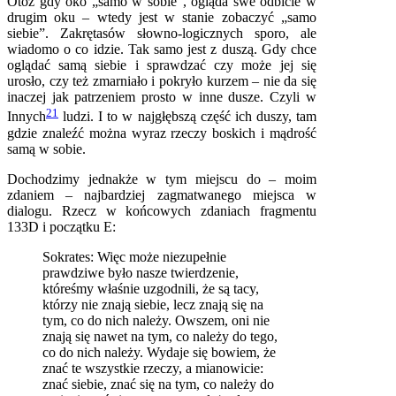
Otóż gdy oko „samo w sobie”, ogląda swe odbicie w
drugim oku – wtedy jest w stanie zobaczyć „samo
siebie”. Zakrętasów słowno-logicznych sporo, ale
wiadomo o co idzie. Tak samo jest z duszą. Gdy chce
oglądać samą siebie i sprawdzać czy może jej się
urosło, czy też zmarniało i pokryło kurzem – nie da się
inaczej jak patrzeniem prosto w inne dusze. Czyli w
21
Innych
ludzi. I to w najgłębszą część ich duszy, tam
gdzie znaleźć można wyraz rzeczy boskich i mądrość
samą w sobie.
Dochodzimy jednakże w tym miejscu do – moim
zdaniem – najbardziej zagmatwanego miejsca w
dialogu. Rzecz w końcowych zdaniach fragmentu
133D i początku E:
Sokrates: Więc może niezupełnie
prawdziwe było nasze twierdzenie,
któreśmy właśnie uzgodnili, że są tacy,
którzy nie znają siebie, lecz znają się na
tym, co do nich należy. Owszem, oni nie
znają się nawet na tym, co należy do tego,
co do nich należy. Wydaje się bowiem, że
znać te wszystkie rzeczy, a mianowicie:
znać siebie, znać się na tym, co należy do