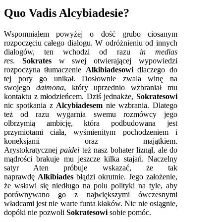
Quo Vadis Alcybiadesie?
Wspomniałem powyżej o dość grubo ciosanym
rozpoczęciu całego dialogu. W odróżnieniu od innych
dialogów, ten wchodzi od razu
in medias
res
.
Sokrates
w swej otwierającej wypowiedzi
rozpoczyna tłumaczenie
Alkibiadesowi
dlaczego do
tej pory go unikał. Dosłownie zwala winę na
swojego
daimona
, który uprzednio wzbraniał mu
kontaktu z młodzieńcem. Dziś jednakże,
Sokratesowi
nic spotkania z
Alcybiadesem
nie wzbrania. Dlatego
też od razu wygarnia swemu rozmówcy jego
olbrzymią ambicję, która podbudowana jest
przymiotami ciała, wyśmienitym pochodzeniem i
koneksjami oraz majątkiem.
Arystokratycznej
paidei
też nasz bohater liznął, ale do
mądrości brakuje mu jeszcze kilka stajań. Naczelny
satyr Aten próbuje wskazać, że tak
naprawdę
Alkibiades
błądzi okrutnie. Jego założenie,
że wsławi się niedługo na polu polityki na tyle, aby
porównywano go z największymi ówczesnymi
władcami jest nie warte funta kłaków. Nic nie osiągnie,
dopóki nie pozwoli
Sokratesowi
sobie pomóc.