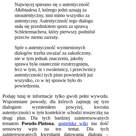
Najwięcej spierano się o autentyczność
Alkibiadesa I
, którego jedni uznają za
nieautentyczny, inni mimo wszystko za
autentyczny. Autentyczność tego dialogu
stała się przedmiotem sporu za sprawą
Schleiermachera, który pierwszy podniósł
przeciw niemu zarzuty.
Spór o autentyczność wymienionych
dialogów trzeba uważać za zakończony,
nie w tym jednak znaczeniu, jakoby
sprawa była ostatecznie rozstrzygnięta,
lecz w tym, że i zwolennicy, i przeciwnicy
autentyczności tych pism powiedzieli już
wszystko, co w tej sprawie było do
powiedzenia.
Podaję tutaj te informacje tylko gwoli pełni wywodu.
Wspomniane powody, dla których zajmuję się tym
dialogiem wymieniłem powyżej, kwestia
autentyczności w tym kontekście schodzi troszeczkę na
drugi plan. Dla tych bardziej zainteresowanych
tematem
Pseudo-Platona
,
angielska wiki
ma dość
sensowny wpis na ten temat. Dla tych
zainteresowanych kwestiami datowania dialogu –