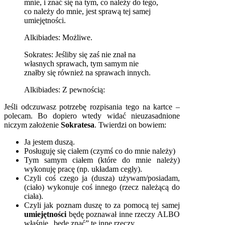
mnie, i znać się na tym, co należy do tego,
co należy do mnie, jest sprawą tej samej
umiejętności.
Alkibiades: Możliwe.
Sokrates: Jeśliby się zaś nie znał na
własnych sprawach, tym samym nie
znałby się również na sprawach innych.
Alkibiades: Z pewnością:
Jeśli odczuwasz potrzebę rozpisania tego na kartce –
polecam. Bo dopiero wtedy widać nieuzasadnione
niczym założenie
Sokratesa
. Twierdzi on bowiem:
Ja jestem duszą.
Posługuję się ciałem (czymś co do mnie należy)
Tym samym ciałem (które do mnie należy)
wykonuję pracę (np. układam cegły).
Czyli coś czego ja (dusza) używam/posiadam,
(ciało) wykonuje coś innego (rzecz należącą do
ciała).
Czyli jak poznam duszę to za pomocą tej samej
umiejętności
będę poznawał inne rzeczy ALBO
właśnie „będę znać” te inne rzeczy