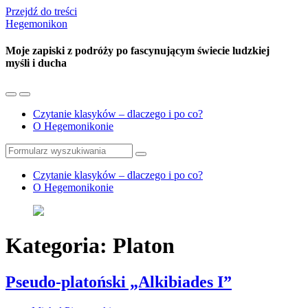
Przejdź do treści
Hegemonikon
Moje zapiski z podróży po fascynującym świecie ludzkiej
myśli i ducha
Przełącz
Przełącz
menu
pole
Czytanie klasyków – dlaczego i po co?
mobilne
wyszukiwania
O Hegemonikonie
Szukaj
Czytanie klasyków – dlaczego i po co?
O Hegemonikonie
Kategoria:
Platon
Pseudo-platoński „Alkibiades I”