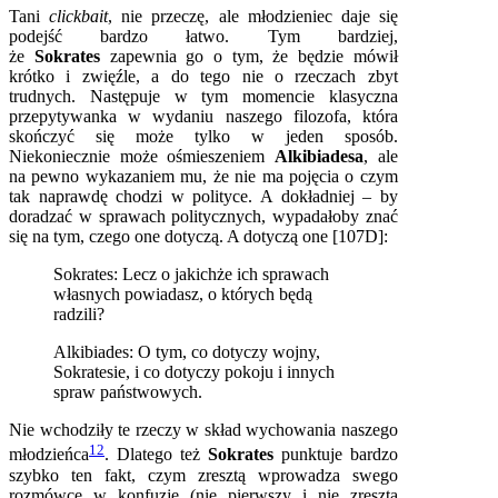
Tani
clickbait
, nie przeczę, ale młodzieniec daje się
podejść bardzo łatwo. Tym bardziej,
że
Sokrates
zapewnia go o tym, że będzie mówił
krótko i zwięźle, a do tego nie o rzeczach zbyt
trudnych. Następuje w tym momencie klasyczna
przepytywanka w wydaniu naszego filozofa, która
skończyć się może tylko w jeden sposób.
Niekoniecznie może ośmieszeniem
Alkibiadesa
, ale
na pewno wykazaniem mu, że nie ma pojęcia o czym
tak naprawdę chodzi w polityce. A dokładniej – by
doradzać w sprawach politycznych, wypadałoby znać
się na tym, czego one dotyczą. A dotyczą one [107D]:
Sokrates: Lecz o jakichże ich sprawach
własnych powiadasz, o których będą
radzili?
Alkibiades: O tym, co dotyczy wojny,
Sokratesie, i co dotyczy pokoju i innych
spraw państwowych.
Nie wchodziły te rzeczy w skład wychowania naszego
12
młodzieńca
. Dlatego też
Sokrates
punktuje bardzo
szybko ten fakt, czym zresztą wprowadza swego
rozmówcę w konfuzję (nie pierwszy i nie zresztą