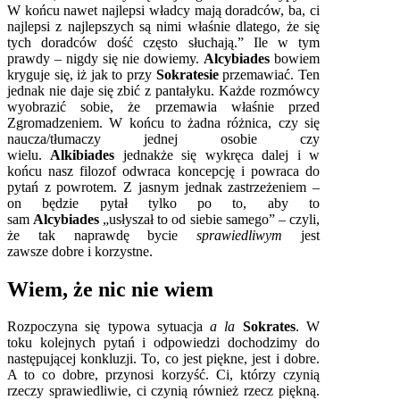
W końcu nawet najlepsi władcy mają doradców, ba, ci
najlepsi z najlepszych są nimi właśnie dlatego, że się
tych doradców dość często słuchają.” Ile w tym
prawdy – nigdy się nie dowiemy.
Alcybiades
bowiem
kryguje się, iż jak to przy
Sokratesie
przemawiać. Ten
jednak nie daje się zbić z pantałyku. Każde rozmówcy
wyobrazić sobie, że przemawia właśnie przed
Zgromadzeniem. W końcu to żadna różnica, czy się
naucza/tłumaczy jednej osobie czy
wielu.
Alkibiades
jednakże się wykręca dalej i w
końcu nasz filozof odwraca koncepcję i powraca do
pytań z powrotem. Z jasnym jednak zastrzeżeniem –
on będzie pytał tylko po to, aby to
sam
Alcybiades
„usłyszał to od siebie samego” – czyli,
że tak naprawdę bycie
sprawiedliwym
jest
zawsze dobre i korzystne.
Wiem, że nic nie wiem
Rozpoczyna się typowa sytuacja
a la
Sokrates
. W
toku kolejnych pytań i odpowiedzi dochodzimy do
następującej konkluzji. To, co jest piękne, jest i dobre.
A to co dobre, przynosi korzyść. Ci, którzy czynią
rzeczy sprawiedliwie, ci czynią również rzecz piękną.