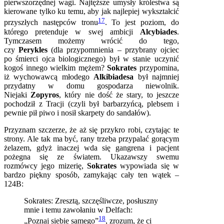
pierwszorzędnej wagi. Najtęższe umysły królestwa są
kierowane tylko ku temu, aby jak najlepiej wykształcić
17
przyszłych następców tronu
. To jest poziom, do
którego pretenduje w swej ambicji
Alcybiades
.
Tymczasem możemy wrócić do tego,
czy
Perykles
(dla przypomnienia – przybrany ojciec
po śmierci ojca biologicznego) był w stanie uczynić
kogoś innego wielkim mężem?
Sokrates
przypomina,
iż wychowawcą młodego
Alkibiadesa
był najmniej
przydatny w domu gospodarza niewolnik.
Niejaki
Zopyros
, który nie dość że stary, to jeszcze
pochodził z Tracji (czyli był barbarzyńcą, plebsem i
pewnie pił piwo i nosił skarpety do sandałów).
Przyznam szczerze, że aż się przykro robi, czytając te
strony. Ale tak ma być, rany trzeba przypalać gorącym
żelazem, gdyż inaczej wda się gangrena i pacjent
pożegna się ze światem. Ukazawszy swemu
rozmówcy jego mizerię,
Sokrates
wypowiada się w
bardzo piękny sposób, zamykając cały ten wątek –
124B:
Sokrates: Zresztą, szczęśliwcze, posłuszny
mnie i temu zawołaniu w Delfach:
18
„Poznaj siebie samego”
, zrozum, że ci