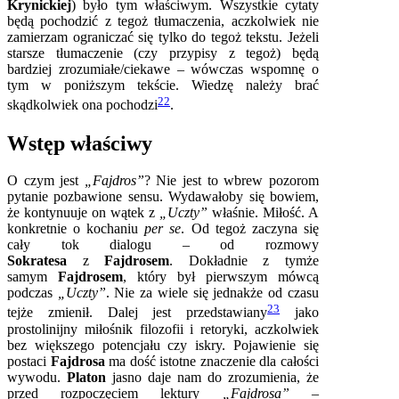
Krynickiej
) było tym właściwym. Wszystkie cytaty
będą pochodzić z tegoż tłumaczenia, aczkolwiek nie
zamierzam ograniczać się tylko do tegoż tekstu. Jeżeli
starsze tłumaczenie (czy przypisy z tegoż) będą
bardziej zrozumiałe/ciekawe – wówczas wspomnę o
tym w poniższym tekście. Wiedzę należy brać
22
skądkolwiek ona pochodzi
.
Wstęp właściwy
O czym jest
„Fajdros”
? Nie jest to wbrew pozorom
pytanie pozbawione sensu. Wydawałoby się bowiem,
że kontynuuje on wątek z
„Uczty”
właśnie. Miłość. A
konkretnie o kochaniu
per se
. Od tegoż zaczyna się
cały tok dialogu – od rozmowy
Sokratesa
z
Fajdrosem
. Dokładnie z tymże
samym
Fajdrosem
, który był pierwszym mówcą
podczas
„Uczty”
. Nie za wiele się jednakże od czasu
23
tejże zmienił. Dalej jest przedstawiany
jako
prostolinijny miłośnik filozofii i retoryki, aczkolwiek
bez większego potencjału czy iskry. Pojawienie się
postaci
Fajdrosa
ma dość istotne znaczenie dla całości
wywodu.
Platon
jasno daje nam do zrozumienia, że
przed rozpoczęciem lektury
„Fajdrosa” –