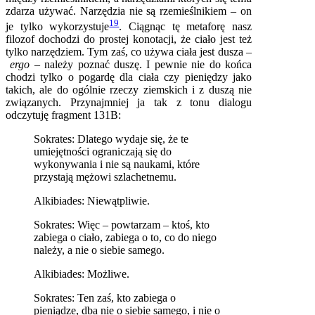
zdarza używać. Narzędzia nie są rzemieślnikiem – on
19
je tylko wykorzystuje
. Ciągnąc tę metaforę nasz
filozof dochodzi do prostej konotacji, że ciało jest też
tylko narzędziem. Tym zaś, co używa ciała jest dusza –
ergo
– należy poznać duszę. I pewnie nie do końca
chodzi tylko o pogardę dla ciała czy pieniędzy jako
takich, ale do ogólnie rzeczy ziemskich i z duszą nie
związanych. Przynajmniej ja tak z tonu dialogu
odczytuję fragment 131B:
Sokrates: Dlatego wydaje się, że te
umiejętności ograniczają się do
wykonywania i nie są naukami, które
przystają mężowi szlachetnemu.
Alkibiades: Niewątpliwie.
Sokrates: Więc – powtarzam – ktoś, kto
zabiega o ciało, zabiega o to, co do niego
należy, a nie o siebie samego.
Alkibiades: Możliwe.
Sokrates: Ten zaś, kto zabiega o
pieniądze, dba nie o siebie samego, i nie o