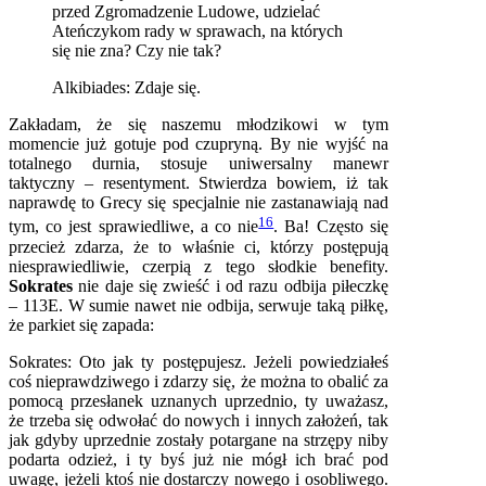
przed Zgromadzenie Ludowe, udzielać
Ateńczykom rady w sprawach, na których
się nie zna? Czy nie tak?
Alkibiades: Zdaje się.
Zakładam, że się naszemu młodzikowi w tym
momencie już gotuje pod czupryną. By nie wyjść na
totalnego durnia, stosuje uniwersalny manewr
taktyczny – resentyment. Stwierdza bowiem, iż tak
naprawdę to Grecy się specjalnie nie zastanawiają nad
16
tym, co jest sprawiedliwe, a co nie
. Ba! Często się
przecież zdarza, że to właśnie ci, którzy postępują
niesprawiedliwie, czerpią z tego słodkie benefity.
Sokrates
nie daje się zwieść i od razu odbija piłeczkę
– 113E. W sumie nawet nie odbija, serwuje taką piłkę,
że parkiet się zapada:
Sokrates: Oto jak ty postępujesz. Jeżeli powiedziałeś
coś nieprawdziwego i zdarzy się, że można to obalić za
pomocą przesłanek uznanych uprzednio, ty uważasz,
że trzeba się odwołać do nowych i innych założeń, tak
jak gdyby uprzednie zostały potargane na strzępy niby
podarta odzież, i ty byś już nie mógł ich brać pod
uwagę, jeżeli ktoś nie dostarczy nowego i osobliwego.