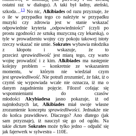
ostatni raz w dialogu). A taki był ładny, ateński,
13
szkoda…
No nic,
Alkibiades
od razu przyznaje, że
o ile w przypadku tego co należyte w przypadku
muzyki czy zdrowia jest w stanie wskazać
odpowiednie kryteria „odpowiedniości” (czyli po
prostu zgodności ze sztuką muzyczną czy lekarską), o
tyle w prowadzeniu wojny czy pokoju takowej istoty
rzeczy wskazać nie umie.
Sokrates
wybawia młodzika
z kłopotu i wskazuje, że to
przecież
sprawiedliwość
jest miarą tego, czy warto
wojnę prowadzić i z kim.
Alkibiades
ma następnie
kolejny problem – konkretnie ze wskazaniem
momentu, w którym nie wiedział czym
jest
sprawiedliwość
. Nie potrafi zrozumieć, że fakt, iż o
czymś się wypowiada wcale nie oznacza, iż ma o
danym zagadnieniu pojęcie. Filozof cofając się
wspomnieniami do czasów
młodości
Alcybiadesa
jasno pokazuje, iż od
najmłodszych lat,
Alkibiades
miał swoje własne
zrozumienie konceptu
sprawiedliwości
. Jednakże nie
do końca prawidłowe. Dlaczego? Ano dlatego (jak
sam przyznaje), iż nauczył się go od ogółu. Na
takie
dictum
Sokrates
może tylko jedno – odpalić się
jak fajerwerk w sylwestra – 110E.