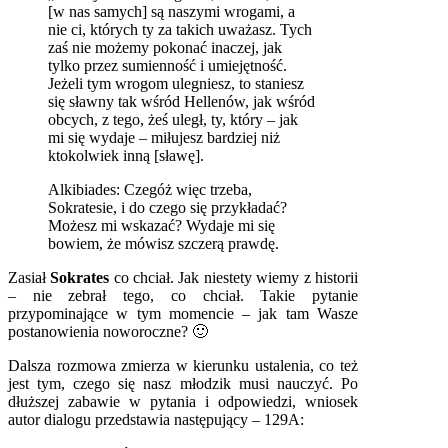
[w nas samych] są naszymi wrogami, a
nie ci, których ty za takich uważasz. Tych
zaś nie możemy pokonać inaczej, jak
tylko przez sumienność i umiejętność.
Jeżeli tym wrogom ulegniesz, to staniesz
się sławny tak wśród Hellenów, jak wśród
obcych, z tego, żeś uległ, ty, który – jak
mi się wydaje – miłujesz bardziej niż
ktokolwiek inną [sławę].
Alkibiades: Czegóż więc trzeba,
Sokratesie, i do czego się przykładać?
Możesz mi wskazać? Wydaje mi się
bowiem, że mówisz szczerą prawdę.
Zasiał
Sokrates
co chciał. Jak niestety wiemy z historii
– nie zebrał tego, co chciał. Takie pytanie
przypominające w tym momencie – jak tam Wasze
postanowienia noworoczne? 🙂
Dalsza rozmowa zmierza w kierunku ustalenia, co też
jest tym, czego się nasz młodzik musi nauczyć. Po
dłuższej zabawie w pytania i odpowiedzi, wniosek
autor dialogu przedstawia następujący – 129A: