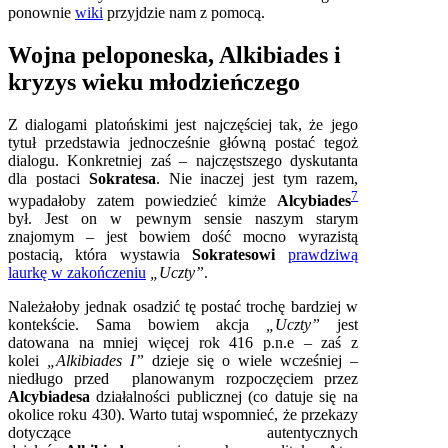
ponownie
wiki
przyjdzie nam z pomocą.
Wojna peloponeska, Alkibiades i
kryzys wieku młodzieńczego
Z dialogami platońskimi jest najczęściej tak, że jego
tytuł przedstawia jednocześnie główną postać tegoż
dialogu. Konkretniej zaś – najczęstszego dyskutanta
dla postaci
Sokratesa
. Nie inaczej jest tym razem,
7
wypadałoby zatem powiedzieć kimże
Alcybiades
był. Jest on w pewnym sensie naszym starym
znajomym – jest bowiem dość mocno wyrazistą
postacią, która wystawia
Sokratesowi
prawdziwą
laurkę w zakończeniu
„Uczty”
.
Należałoby jednak osadzić tę postać trochę bardziej w
kontekście. Sama bowiem akcja
„Uczty”
jest
datowana na mniej więcej rok 416 p.n.e – zaś z
kolei
„Alkibiades I”
dzieje się o wiele wcześniej –
niedługo przed planowanym rozpoczęciem przez
Alcybiadesa
działalności publicznej (co datuje się na
okolice roku 430). Warto tutaj wspomnieć, że przekazy
dotyczące autentycznych