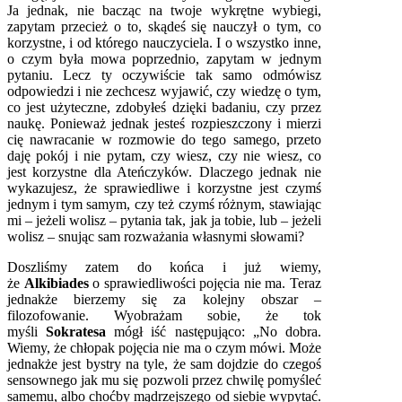
Ja jednak, nie bacząc na twoje wykrętne wybiegi,
zapytam przecież o to, skądeś się nauczył o tym, co
korzystne, i od którego nauczyciela. I o wszystko inne,
o czym była mowa poprzednio, zapytam w jednym
pytaniu. Lecz ty oczywiście tak samo odmówisz
odpowiedzi i nie zechcesz wyjawić, czy wiedzę o tym,
co jest użyteczne, zdobyłeś dzięki badaniu, czy przez
naukę. Ponieważ jednak jesteś rozpieszczony i mierzi
cię nawracanie w rozmowie do tego samego, przeto
daję pokój i nie pytam, czy wiesz, czy nie wiesz, co
jest korzystne dla Ateńczyków. Dlaczego jednak nie
wykazujesz, że sprawiedliwe i korzystne jest czymś
jednym i tym samym, czy też czymś różnym, stawiając
mi – jeżeli wolisz – pytania tak, jak ja tobie, lub – jeżeli
wolisz – snując sam rozważania własnymi słowami?
Doszliśmy zatem do końca i już wiemy,
że
Alkibiades
o sprawiedliwości pojęcia nie ma. Teraz
jednakże bierzemy się za kolejny obszar –
filozofowanie. Wyobrażam sobie, że tok
myśli
Sokratesa
mógł iść następująco: „No dobra.
Wiemy, że chłopak pojęcia nie ma o czym mówi. Może
jednakże jest bystry na tyle, że sam dojdzie do czegoś
sensownego jak mu się pozwoli przez chwilę pomyśleć
samemu, albo choćby mądrzejszego od siebie wypytać.