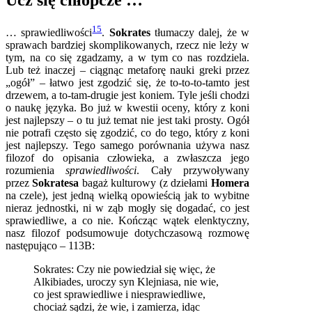
Ucz się chłopcze …
15
… sprawiedliwości
.
Sokrates
tłumaczy dalej, że w
sprawach bardziej skomplikowanych, rzecz nie leży w
tym, na co się zgadzamy, a w tym co nas rozdziela.
Lub też inaczej – ciągnąc metaforę nauki greki przez
„ogół” – łatwo jest zgodzić się, że to-to-to-tamto jest
drzewem, a to-tam-drugie jest koniem. Tyle jeśli chodzi
o naukę języka. Bo już w kwestii oceny, który z koni
jest najlepszy – o tu już temat nie jest taki prosty. Ogół
nie potrafi często się zgodzić, co do tego, który z koni
jest najlepszy. Tego samego porównania używa nasz
filozof do opisania człowieka, a zwłaszcza jego
rozumienia
sprawiedliwości
. Cały przywoływany
przez
Sokratesa
bagaż kulturowy (z dziełami
Homera
na czele), jest jedną wielką opowieścią jak to wybitne
nieraz jednostki, ni w ząb mogły się dogadać, co jest
sprawiedliwe, a co nie. Kończąc wątek elenktyczny,
nasz filozof podsumowuje dotychczasową rozmowę
następująco – 113B:
Sokrates: Czy nie powiedział się więc, że
Alkibiades, uroczy syn Klejniasa, nie wie,
co jest sprawiedliwe i niesprawiedliwe,
chociaż sądzi, że wie, i zamierza, idąc