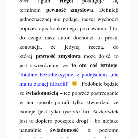
Hegel
over
again
posługuje się
pewność zmysłowa
terminem
. Definicji
jednoznacznej nie podaje, raczej wychodzi
poprzez opis konkretnego poznawania. I to,
do czego nasz autor dochodzi to prosta
konotacja, że jedyną rzeczą, do
pewność zmysłowa
której
może dojść, to
to oto coś istnieje
jest stwierdzenie, że
.
Totalnie bezrefleksyjnie, z podejściem „nie
ma tu żadnej filozofii”
Podobnie będzie
świadomością
ze
– też poprzez postrzeganie
w ten sposób potrafi tylko stwierdzić, że
istnieje (jest tylko
tym oto
Ja). Aczkolwiek
jest to dopiero początek drogi – bo niejako
świadomość
naturalnie
z poziomu