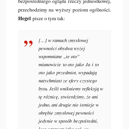
bezpośredniego oglądu rzeczy jednostkowej,
przechodzimy na wyższy poziom ogólności.
Hegel
pisze o tym tak:
[…] w ramach zmysłowej
pewności obydwa wyżej
wspomniane „te oto”
mianowicie
to oto
jako
Ja
i
to
oto
jako
przedmiot
, wypadają
natychmiast ze sfery czystego
bytu. Jeśli wnikniemy refleksją w
tę różnicę, stwierdzimy, że ani
jedno, ani drugie nie istnieje w
obrębie zmysłowej pewności
jedynie w sposób
bezpośredni
,
lecz zarazem jako coś, co