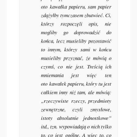
oto
kawałka papieru, sam papier
zdążyłby tymczasem zbutwieć. Ci,
którzy rozpoczęli opis, nie
mogliby go doprowadzić do
końca, lecz musieliby pozostawić
to innym, którzy sami w końcu
musieliby przyznać, że mówią o
czymś, co
nie
jest. Treścią ich
mniemania jest więc
ten
oto
kawałek papieru, który tu jest
całkiem inny niż tam, ale mówią:
„rzeczywiste
rzeczy, przedmioty
zewnętrzne
, czyli
zmysłowe,
istoty absolutnie jednostkowe
”
itd., tzn. wypowiadają o nich tylko
to, co jest
ogólne
. A więc to, co