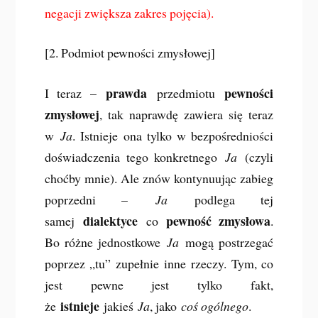
negacji zwiększa zakres pojęcia).
[2. Podmiot pewności zmysłowej]
prawda
pewności
I teraz –
przedmiotu
zmysłowej
, tak naprawdę zawiera się teraz
w
Ja
. Istnieje ona tylko w bezpośredniości
doświadczenia tego konkretnego
Ja
(czyli
choćby mnie). Ale znów kontynuując zabieg
poprzedni –
Ja
podlega tej
dialektyce
pewność zmysłowa
samej
co
.
Bo różne jednostkowe
Ja
mogą postrzegać
poprzez „tu” zupełnie inne rzeczy. Tym, co
jest pewne jest tylko fakt,
istnieje
że
jakieś
Ja
, jako
coś ogólnego
.