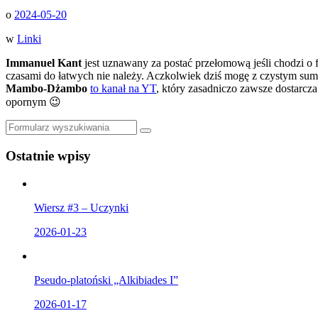
o
2024-05-20
w
Linki
Immanuel Kant
jest uznawany za postać przełomową jeśli chodzi o 
czasami do łatwych nie należy. Aczkolwiek dziś mogę z czystym sumien
Mambo-Dżambo
to kanał na YT
, który zasadniczo zawsze dostarcza
opornym 😉
Szukaj
Ostatnie wpisy
Wiersz #3 – Uczynki
2026-01-23
Pseudo-platoński „Alkibiades I”
2026-01-17