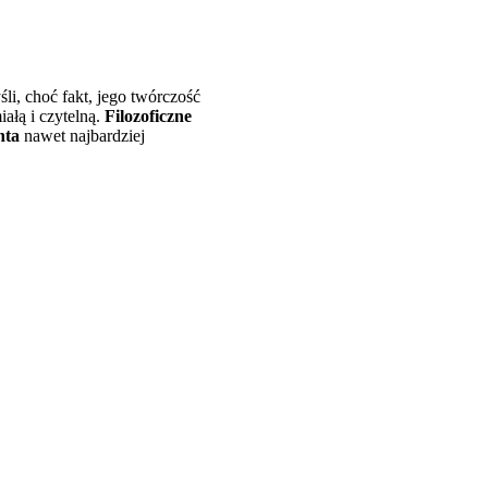
li, choć fakt, jego twórczość
iałą i czytelną.
Filozoficzne
nta
nawet najbardziej