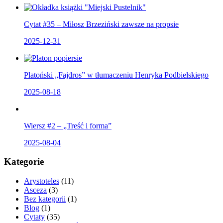
Cytat #35 – Miłosz Brzeziński zawsze na propsie
2025-12-31
Platoński „Fajdros” w tłumaczeniu Henryka Podbielskiego
2025-08-18
Wiersz #2 – „Treść i forma”
2025-08-04
Kategorie
Arystoteles
(11)
Asceza
(3)
Bez kategorii
(1)
Blog
(1)
Cytaty
(35)