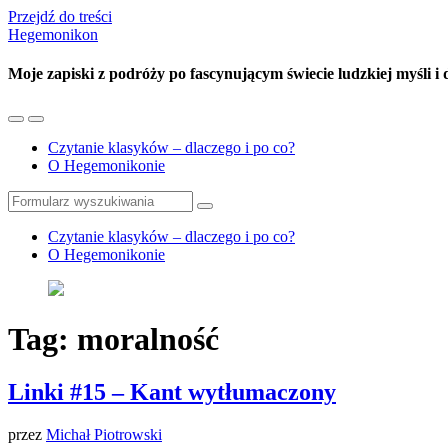
Przejdź do treści
Hegemonikon
Moje zapiski z podróży po fascynującym świecie ludzkiej myśli i
Przełącz
Przełącz
menu
pole
Czytanie klasyków – dlaczego i po co?
mobilne
wyszukiwania
O Hegemonikonie
Szukaj
Czytanie klasyków – dlaczego i po co?
O Hegemonikonie
Tag:
moralność
Linki #15 – Kant wytłumaczony
przez
Michał Piotrowski