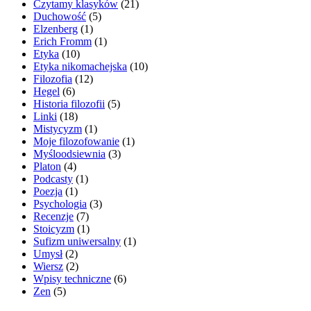
Czytamy klasyków
(21)
Duchowość
(5)
Elzenberg
(1)
Erich Fromm
(1)
Etyka
(10)
Etyka nikomachejska
(10)
Filozofia
(12)
Hegel
(6)
Historia filozofii
(5)
Linki
(18)
Mistycyzm
(1)
Moje filozofowanie
(1)
Myśloodsiewnia
(3)
Platon
(4)
Podcasty
(1)
Poezja
(1)
Psychologia
(3)
Recenzje
(7)
Stoicyzm
(1)
Sufizm uniwersalny
(1)
Umysł
(2)
Wiersz
(2)
Wpisy techniczne
(6)
Zen
(5)