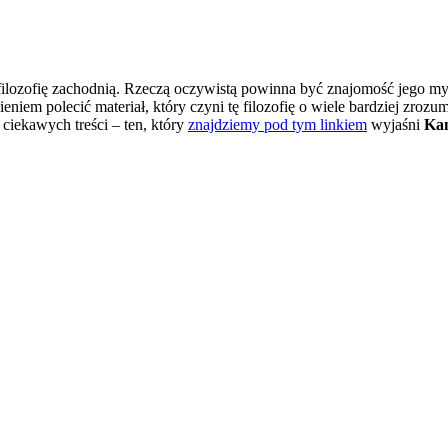
filozofię zachodnią. Rzeczą oczywistą powinna być znajomość jego myś
iem polecić materiał, który czyni tę filozofię o wiele bardziej zrozum
 ciekawych treści – ten, który
znajdziemy pod tym linkiem
wyjaśni
Ka