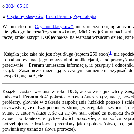
o
2024-05-26
w
Czytamy klasyków
,
Erich Fromm
,
Psychologia
W ramach serii
„Czytanie klasyków”
, nie zamierzam się ograniczać
nie tylko grube metafizyczne rozkminy. Mieliśmy już w ramach serii
raczej krótki skrypt. Dziś jednakże, na warsztat wrzucam dzieło jed
1
Książka jako taka nie jest zbyt długa (raptem 250 stron)
, nie spodz
to nadbudowa nad jego poprzednimi publikacjami, choć przemyślana
przeciwnie –
Fromm
umieszcza informację, iż przypisy i odnośni
książki. Zasadniczo można ją z czystym sumieniem przypisać do
perspektywę na życie.
Książka została wydana w roku 1976, aczkolwiek już wtedy
Zeit
ludzkości.
Fromm
dość pokrótce omawia ówczesną sytuację, powołu
problemy, głównie w zakresie zaspokajania ludzkich potrzeb i sch
oczywistym, że dalszy pochód w stronę „więcej, dalej, szybciej”, 
sytuację, autor wskazuje, że da się ów stan opisać za pomocą dw
sytuacji w kontekście tychże dwóch
modusów
, a na końcu zapr
potrzebujemy całościowej przemiany jako społeczeństwo, ba, gat
powinniśmy uznać za słowa prorocze).