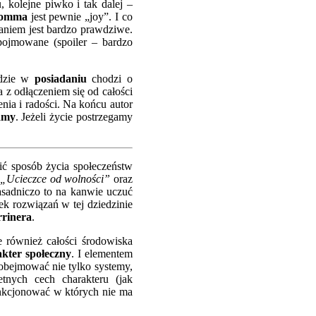
, kolejne piwko i tak dalej –
romma
jest pewnie „joy”. I co
aniem jest bardzo prawdziwe.
 pojmowane (spoiler – bardzo
gdzie w
posiadaniu
chodzi o
 z odłączeniem się od całości
ienia i radości. Na końcu autor
damy
. Jeżeli życie postrzegamy
ć sposób życia społeczeństw
–
„Ucieczce od wolności”
oraz
asadniczo to na kanwie uczuć
ek rozwiązań w tej dziedzinie
rinera
.
e również całości środowiska
kter społeczny
. I elementem
 obejmować nie tylko systemy,
etnych cech charakteru (jak
unkcjonować w których nie ma