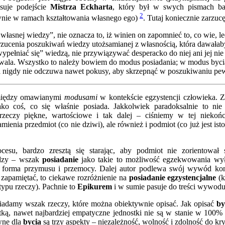
isuje podejście
Mistrza Eckharta
, który był w swych pismach b
2
wnie w ramach kształtowania własnego ego)
. Tutaj koniecznie zarzucę
asnej wiedzy”, nie oznacza to, iż winien on zapomnieć to, co wie, lec
rzucenia poszukiwań wiedzy utożsamianej z własnością, która dawała
pełniać się” wiedzą, nie przywiązywać desperacko do niej ani jej nie
wala. Wszystko to należy bowiem do modus posiadania; w modus bycia
óra nigdy nie odczuwa nawet pokusy, aby skrzepnąć w poszukiwaniu pe
 między omawianymi
modusami
w kontekście egzystencji człowieka.
ako coś, co się właśnie posiada. Jakkolwiek paradoksalnie to ni
zeczy piękne, wartościowe i tak dalej – ciśniemy w tej niekońc
ienia przedmiot (co nie dziwi), ale również i podmiot (co już jest ist
cesu, bardzo zresztą się starając, aby podmiot nie zorientował
adzy – wszak
posiadanie
jako takie to możliwość egzekwowania wył
 forma przymusu i przemocy. Dalej autor podlewa swój wywód kon
zapamiętać, to ciekawe rozróżnienie na
posiadanie egzystencjalne
(k
typu rzeczy). Pachnie to
Epikurem
i w sumie pasuje do treści wywodu
iadamy wszak rzeczy, które można obiektywnie opisać. Jak opisać
by
tką, nawet najbardziej empatyczne jednostki nie są w stanie w 100% 
wne dla
bycia
są trzy aspekty – niezależność, wolność i zdolność do 