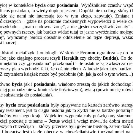
(było) w kontekście
bycia
oraz
posiadania
. Wyróżnikiem czasów współ
eli coś posiadam, to wtedy dopiero jestem. Dopóki nie ma fury, skóry i k
udzie się nami nie interesują (co w tym złego, zapytuję). Zmiana 
ółczesnych – gdzie na poziomie codziennych wypowiedzi o wiele cz
przykładu – „mam cudowną żonę”, a nie „jestem szczęśliwie żonaty”
ację pewnych rzeczy, jak bardzo widać tutaj to jasne wyróżnienie mojeg
ę”, wyrażamy bardzo dosadnie oddzielenie od tejże depresji, wska
t inaczej.
 historii metafizyki i ontologii. W skrócie
Fromm
ogranicza się do 
lbo jako ciągłego procesu (czyli
Heraklit
czy choćby
Budda
). Co d
miętania czy „posiadania” przekonań) – te ostatnie są zwłaszcza ci
rwszy plan wychodzi fakt, że coś utraciłem. A ludzie jako tacy bardzo 
e. Z czytaniem książek może być podobnie (oh, jak ja coś o tym wiem…)
arówno
bycia
jak i
posiadania
, wiadomo zresztą do jakich dochodząc 
o jej gromadzenie w kontekście ilościowym), wiarą (powinno się mówić,
ie substancja do posiadania).
usy
bycia
oraz
posiadania
były opisywane na kartach zarówno starego
tary testament, jest to ciągła historia jak to Żydzi nie za bardzo potraf
choćby własnego kraju. Wątek ten wypełnia cały poświęcony staremu
wciąż pozostaje te same –
Jezus
wciąż i wciąż mówi, że dobra materi
zych chrześcijan – którzy przecież byli głównie biedotą, zatem dość 
 i bogactw jest ciągle obecny w chrześcijaństwie (przynajmniej na