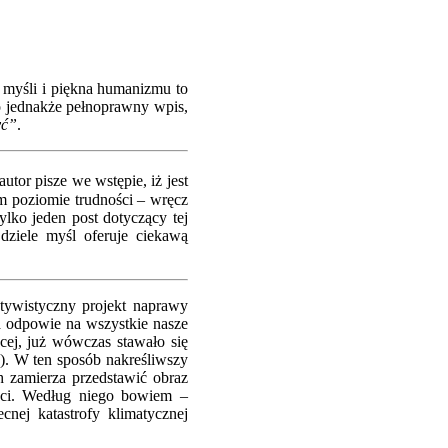
j myśli i piękna humanizmu to
to jednakże pełnoprawny wpis,
yć”
.
tor pisze we wstępie, iż jest
m poziomie trudności – wręcz
lko jeden post dotyczący tej
dziele myśl oferuje ciekawą
tywistyczny projekt naprawy
a odpowie na wszystkie nasze
cej, już wówczas stawało się
”). W ten sposób nakreśliwszy
 zamierza przedstawić obraz
ści. Według niego bowiem –
nej katastrofy klimatycznej