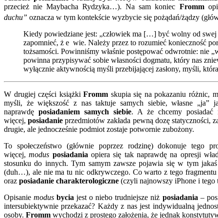
przecież nie Maybacha Rydzyka…). Na sam koniec
Fromm
op
duchu”
oznacza w tym kontekście wyzbycie się pożądań/żądzy (głó
Kiedy powiedziane jest: „człowiek ma […] być wolny od swej wł
zapomnieć, ż e wie. Należy przez to rozumieć konieczność po
tożsamości. Powinniśmy właśnie postępować odwrotnie: nie „wy
powinna przypisywać sobie własności dogmatu, który nas znie
wyłącznie aktywnością myśli przebijającej zasłony, myśli, kt
W drugiej części książki
Fromm
skupia się na pokazaniu różnic,
myśli, że większość z nas taktuje samych siebie, własne „ja” j
naprawdę
posiadaniem samych siebie
. A że chcemy posiadać r
więcej,
posiadanie
przedmiotów zakłada pewną dozę statyczności, zam
drugie, ale jednocześnie podmiot zostaje potwornie zubożony.
To społeczeństwo (głównie poprzez rodzinę) dokonuje tego pro
więcej,
modus
posiadania
opiera się tak naprawdę na opresji wł
stosunku do innych. Tym samym zawsze pojawia się w tym jakaś
(duh…), ale nie ma tu nic odkrywczego. Co warto z tego fragmentu 
oraz
posiadanie charakterologiczne
(czyli najnowszy iPhone i tego 
Opisanie
modus
bycia
jest o niebo trudniejsze niż
posiadania
– pos
intersubiektywnie przekazać? Każdy z nas jest indywidualną jednos
osoby.
Fromm
wychodzi z prostego założenia, że jednak konstytuty