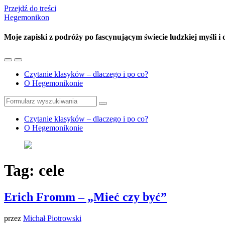
Przejdź do treści
Hegemonikon
Moje zapiski z podróży po fascynującym świecie ludzkiej myśli i
Przełącz
Przełącz
menu
pole
Czytanie klasyków – dlaczego i po co?
mobilne
wyszukiwania
O Hegemonikonie
Szukaj
Czytanie klasyków – dlaczego i po co?
O Hegemonikonie
Tag:
cele
Erich Fromm – „Mieć czy być”
przez
Michał Piotrowski