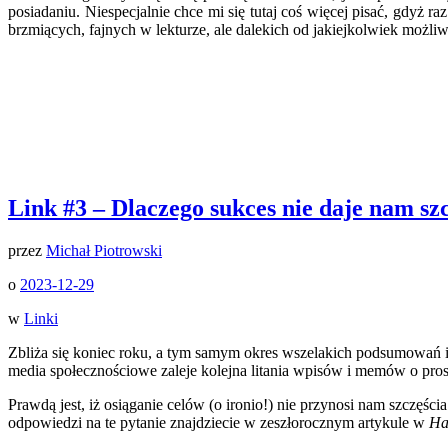
posiadaniu. Niespecjalnie chce mi się tutaj coś więcej pisać, gdyż r
brzmiących, fajnych w lekturze, ale dalekich od jakiejkolwiek możli
Link #3 – Dlaczego sukces nie daje nam sz
przez
Michał Piotrowski
o
2023-12-29
w
Linki
Zbliża się koniec roku, a tym samym okres wszelakich podsumowań i 
media społecznościowe zaleje kolejna litania wpisów i memów o pros
Prawdą jest, iż osiąganie celów (o ironio!) nie przynosi nam szczęścia
odpowiedzi na te pytanie znajdziecie w zeszłorocznym artykule w
Ha