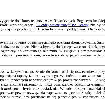
 wyłącznie do lektury tekstów
stricte
filozoficznych. Bogactwo ludzkie
 krótki wpis dotyczący
„Twierdzy wewnętrznej”
św. Teresy
. Nie był 
nego z ojców psychologii –
Ericha Fromma
– pod tytułem
„Mieć czy b
iewam się również po niej specjalnego poziomu skomplikowania. Sam au
 i ułożona na nowo. Nie ma być to jednak rozprawa o onieśmielający
ki ograniczył do koniecznego minimum. W związku z tym powstanie ty
 kategorii
pop-psychologii
, aczkolwiek dalej przedstawiona w tym 
geist
wskazywał na to, że nie do końca udał się oświeceniowo-pozy
jąc się na raporty Klubu Rzymskiego. W skrócie – plan, że to nauk
lebianiu tendencjom hedonistycznym – po prostu nie wyszedł. Co wię
nie służy nikomu i niczemu (no, może poza szeroko pojętym „systemem
óch
modusów
–
bycia
oraz
posiadania
. W nadchodzących rozdziałach
oponować pewne rozwiązania naprawcze na poziomie całej ludzko
unek w sumie, aby przetrwać na tej planecie (co w kontekście obec