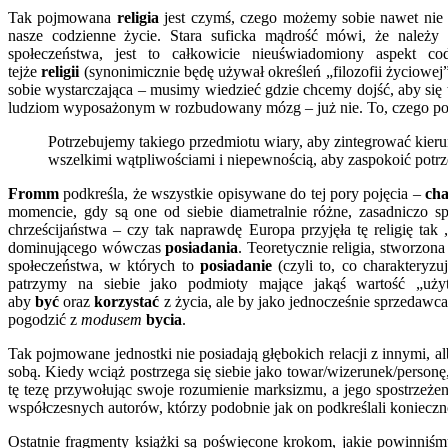
Tak pojmowana
religia
jest czymś, czego możemy sobie nawet ni
nasze codzienne życie. Stara suficka mądrość mówi, że nale
społeczeństwa, jest to całkowicie nieuświadomiony aspekt c
tejże
religii
(synonimicznie będę używał określeń „filozofii życiowe
sobie wystarczająca – musimy wiedzieć gdzie chcemy dojść, aby się 
ludziom wyposażonym w rozbudowany mózg – już nie. To, czego po
Potrzebujemy takiego przedmiotu wiary, aby zintegrować kieru
wszelkimi wątpliwościami i niepewnością, aby zaspokoić potrz
Fromm
podkreśla, że wszystkie opisywane do tej pory pojęcia –
cha
momencie, gdy są one od siebie diametralnie różne, zasadniczo 
chrześcijaństwa – czy tak naprawdę Europa przyjęła tę religię tak 
dominującego wówczas
posiadania
. Teoretycznie religia, stworzon
społeczeństwa, w których to
posiadanie
(czyli to, co charakteryz
patrzymy na siebie jako podmioty mające jakąś wartość „uży
aby
być
oraz
korzystać
z życia, ale by jako jednocześnie sprzedawca
pogodzić z
modusem
bycia
.
Tak pojmowane jednostki nie posiadają głębokich relacji z innymi, al
sobą. Kiedy wciąż postrzega się siebie jako towar/wizerunek/person
tę tezę przywołując swoje rozumienie marksizmu, a jego spostrzeżen
współczesnych autorów, którzy podobnie jak on podkreślali konieczno
Ostatnie fragmenty książki są poświęcone krokom, jakie powinniś