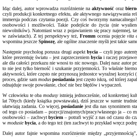
Idąc dalej, autor wprowadza rozróżnienie na
aktywność
oraz
biern
czyli produkcji konkretnego efektu, ale aktywnego nawiązywania rel
immersja podczas czytania poezji. Czy coś tworzymy namacalnego
osobowości i możliwości. Takie podejście do życia (nie wyalie
niewolników). Natomiast wraz z pojawianiem się pracy najemnej, t
w zaświatach). Z tej perspektywy też,
Fromm
ocenia pojęcie
vita
wspomina jeszcze
Spinozę
, ale ogólne znaczenie myśli jest takie sa
Następnie psycholog porusza drugi aspekt
bycia
– czyli jego auten
które prezentuję światu – jest zaprzeczeniem
bycia
i raczej przeja
ale dla całości przekazu nie wnosi to nic nowego. Dalej nasz autor
to nie jest tylko bierność i szukanie przyjemności. To właśnie bie
aktywności, które często nie przynoszą jednostce wyraźnej korzyści 
proces, gdzie sam
modus
posiadania
jest często iskrą, od której zap
odnajduje swoje powołanie, choć nie bez błędów i wypaczeń.
W człowieku te oba
modusy
istnieją jednocześnie, od konkretnej k
lat 70tych (kiedy książka powstawała), dziś jeszcze w sumie trudnie
ułatwiają zadania. Co więcej,
posiadanie
jest dla nas synonimem st
od tego co posiadam – pozycji/znajomych/pracy/własnego ja – co mi
osobowości – zachwyt
byciem
– potrafi wyjść z nas od czasu do c
w
modusie
bycia
, a do tego też (ten zachwyt to przykład wręcz pod
Dalej autor fajnie wspomina rozróżnienie między „przyjemnością”, 