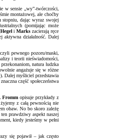
nie w sensie „wy”-twórczości,
taśmie montażowej, ale choćby
stopniu, dając wyraz swojej
ustrialnych (pomijając może
(
Hegel
i
Marks
zacierają ręce
iej aktywna działalność. Dalej
czyli pewnego pozoru/maski,
alizy i teorii nieświadomości,
m przekonaniom, natura ludzka
rowolnie angażuje się w różne
). Dalej myśliciel przedstawia
u znaczna część społeczeństwa
o.
Fromm
opisuje przykłady z
h żyjemy z całą pewnością nie
dem obaw. No bo skoro zależę
 ten prawdziwy aspekt naszej
ment, kiedy jesteśmy w pełni
azy się pojawił – jak często