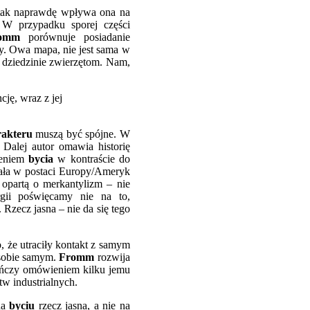
 tak naprawdę wpływa ona na
 W przypadku sporej części
romm
porównuje posiadanie
y. Owa mapa, nie jest sama w
j dziedzinie zwierzętom. Nam,
ję, wraz z jej
rakteru
muszą być spójne. W
Dalej autor omawia historię
nieniem
bycia
w kontraście do
ała w postaci Europy/Ameryk
ą opartą o merkantylizm – nie
rgii poświęcamy nie na to,
 Rzecz jasna – nie da się tego
o, że utraciły kontakt z samym
 sobie samym.
Fromm
rozwija
 Kończy omówieniem kilku jemu
tw industrialnych.
na
byciu
rzecz jasna, a nie na