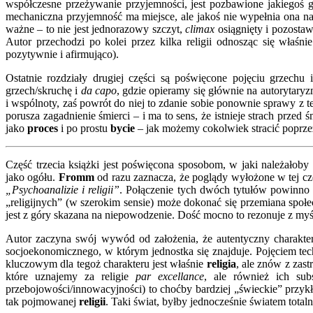
współczesne przeżywanie przyjemności, jest pozbawione jakiegoś gł
mechaniczna przyjemność ma miejsce, ale jakoś nie wypełnia ona n
ważne – to nie jest jednorazowy szczyt,
climax
osiągnięty i pozostaw
Autor przechodzi po kolei przez kilka religii odnosząc się właśni
pozytywnie i afirmująco).
Ostatnie rozdziały drugiej części są poświęcone pojęciu grzech
grzech/skruchę i
da capo
, gdzie opieramy się głównie na autorytar
i wspólnoty, zaś powrót do niej to zdanie sobie ponownie sprawy z te
porusza zagadnienie śmierci – i ma to sens, że istnieje strach przed 
jako
proces
i po prostu
bycie
– jak możemy cokolwiek stracić poprze
Część trzecia książki jest poświęcona sposobom, w jaki należało
jako ogółu.
Fromm
od razu zaznacza, że poglądy wyłożone w tej c
„Psychoanalizie i religii”
. Połączenie tych dwóch tytułów powinno 
„religijnych” (w szerokim sensie) może dokonać się przemiana społec
jest z góry skazana na niepowodzenie. Dość mocno to rezonuje z my
Autor zaczyna swój wywód od założenia, że autentyczny charakter
socjoekonomicznego, w którym jednostka się znajduje. Pojęciem te
kluczowym dla tegoż charakteru jest właśnie
religia
, ale znów z zast
które uznajemy za religie
par excellance
, ale również ich subs
przebojowości/innowacyjności) to choćby bardziej „świeckie” przyk
tak pojmowanej
religii
. Taki świat, byłby jednocześnie światem tota