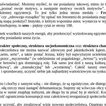
e uświadamiać. Możemy myśleć, że nie posiadamy takowej, mimo że
ży „poznać swoje motywy, a następnie motywy swoich motywów”.
odziennej egzystencji. To jest tylko jedna strona medalu –
F
j” czy „zdrowego rozsądku” by opisać ten fenomen) do posiadania map
tą mapą posłużyć! Instynkt, o którym wspomina autor, wystarcza w te
trzebujemy, to
sens
– piękny cytat ze strony 188.
nek wszelkich naszych energii, aby przekroczyć wyizolowaną egzystenc
ebę posiadania sensu życia.
rakter społeczny, struktura socjoekonomiczna
oraz
struktura cha
społeczeństwa nie można nazwać zdrowym pod jakimkolwiek kątem. 
„serio, serio”, a także postać Jezusa, który był najwyższym ucieleś
a przez
„męczennika”
(w odróżnieniu od pogańskiego
„herosa”
), wyd
uje herosów) gra dominującą rolę. Tak samo jest dziś z naszą kultur
tkową”, ale „transakcyjną” lub „wymienną”. Całość naszej ene
 i sprzedawany, uczynić siebie jak najbardziej wartościowym na rynku.
bo i choćby z samymi sobą – nie dlatego, że są egoistyczne, ale dlateg
ę, siłą rzeczy musi nastąpić dehumanizacja. Stajemy się wówczas obcy
ia w sumie znajduję trafnymi, ale długo by tu pisać by je streścić.
ść ograniczenia konsumpcji oraz całościowej reorganizacji społeczeńs
my uczynić, aby zrealizować wizję nowego społeczeństwa. Opartego 