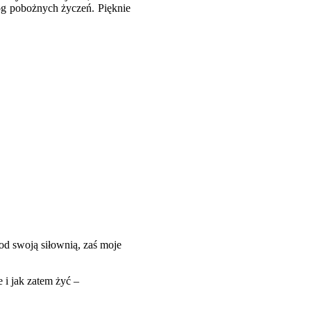
alog pobożnych życzeń. Pięknie
od swoją siłownią, zaś moje
e i jak zatem żyć –