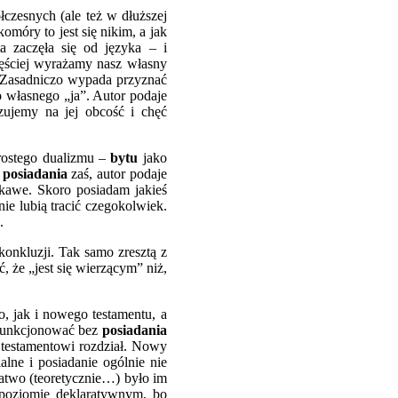
czesnych (ale też w dłuższej
omóry to jest się nikim, a jak
ta zaczęła się od języka – i
ęściej wyrażamy nasz własny
. Zasadniczo wypada przyznać
o własnego „ja”. Autor podaje
zujemy na jej obcość i chęć
prostego dualizmu –
bytu
jako
o
posiadania
zaś, autor podaje
ekawe. Skoro posiadam jakieś
nie lubią tracić czegokolwiek.
.
konkluzji. Tak samo zresztą z
 że „jest się wierzącym” niż,
, jak i nowego testamentu, a
ią funkcjonować bez
posiadania
 testamentowi rozdział. Nowy
alne i posiadanie ogólnie nie
łatwo (teoretycznie…) było im
 poziomie deklaratywnym, bo