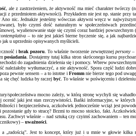
ość
, ale z zastrzeżeniem, że aktywność ma mieć charakter twórczy (
acji z przedmiotem aktywności). Przykładem nie jest np. stanie przy 
? Ano nic. Jednakże jesteśmy wówczas aktywni wręcz w najwyższym 
nowane), było czymś dość naturalnym w społeczeństwach przedind
aśmowej, wyalienowanie staje się czymś coraz bardziej powszechnym 
 contemplativa
– to nie jest jakieś bierne byczenie się, a jak najbardz
mo jak u uprzednio opisywanych myślicieli.
tyczność i
brak pozoru
. To właśnie tworzenie zewnętrznej
persony
– 
wem
posiadania
. Dostajemy tutaj kilka stron skróconego kursu psychoan
 przechodzi do zagadnienia dzielenia się i pomocy. Wbrew powszechny
rność należałoby wytłumaczyć, a nie aktywność. Spora część ludzi dob
(poza pewnie sensem – a to istotne i
Fromm
nie bierze tego pod uwagę
ala się chęć ludzka by raczej
być
. To właśnie w poświęceniu i dzieleni
ultury/społeczeństwa mocno zależy, w którą stronę wychyli się wahadł
j ocenić jaki jest stan rzeczywistości. Bańki informacyjne, w któryc
abilności i bezpieczeństwa, aczkolwiek jednocześnie wciąż jest powo
 pozostanie gdy to stracę? Brzmi to mocno stoicko, fakt. Aczkolwiek
zasu. Zachwyt właśnie – nad sztuką czy czyimś zachowaniem – ten mo
ręcznikowy) –
uważności
.
a „radością”. Jest to koncept, który już i u mnie w głowie kilka r