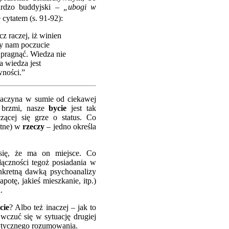
ardzo buddyjski –
„ubogi w
 cytatem (s. 91-92):
z raczej, iż winien
by nam poczucie
 pragnąć. Wiedza nie
 wiedza jest
wności.”
 Zaczyna w sumie od ciekawej
e brzmi, nasze
bycie
jest tak
zącej się grze o status. Co
otne) w
rzeczy
– jedno określa
 się, że ma on miejsce. Co
ączności tegoż posiadania w
kretną dawką psychoanalizy
apotę, jakieś mieszkanie, itp.)
.
cie
? Albo też inaczej – jak to
wczuć się w sytuację drugiej
krytycznego rozumowania.