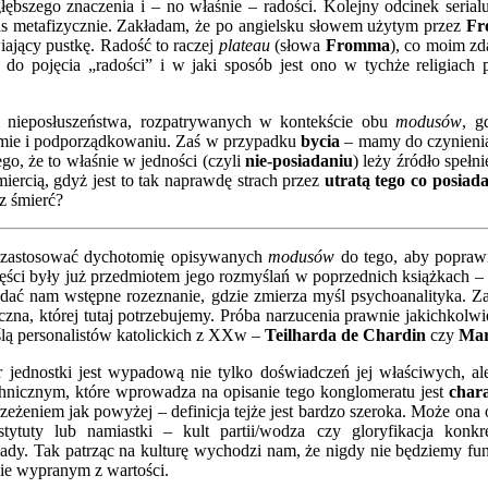
ębszego znaczenia i – no właśnie – radości. Kolejny odcinek serialu
as metafizycznie. Zakładam, że po angielsku słowem użytym przez
F
iający pustkę. Radość to raczej
plateau
(słowa
Fromma
), co moim zd
e do pojęcia „radości” i w jaki sposób jest ono w tychże religiach
u i nieposłuszeństwa, rozpatrywanych w kontekście obu
modusów
, 
yzmie i podporządkowaniu. Zaś w przypadku
bycia
– mamy do czynienia
go, że to właśnie w jedności (czyli
nie-posiadaniu
) leży źródło spełn
śmiercią, gdyż jest to tak naprawdę strach przez
utratą tego co posia
z śmierć?
by zastosować dychotomię opisywanych
modusów
do tego, aby poprawi
zęści były już przedmiotem jego rozmyślań w poprzednich książkach 
dać nam wstępne rozeznanie, gdzie zmierza myśl psychoanalityka. Z
zna, której tutaj potrzebujemy. Próba narzucenia prawnie jakichkolwi
ślą personalistów katolickich z XXw –
Teilharda de Chardin
czy
Mar
 jednostki jest wypadową nie tylko doświadczeń jej właściwych, al
chnicznym, które wprowadza na opisanie tego konglomeratu jest
chara
rzeżeniem jak powyżej – definicja tejże jest bardzo szeroka. Może ona
tytuty lub namiastki – kult partii/wodza czy gloryfikacja konkr
łady. Tak patrząc na kulturę wychodzi nam, że nigdy nie będziemy f
lnie wypranym z wartości.