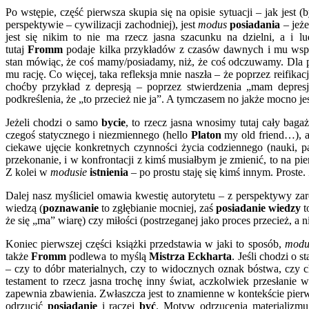
Po wstępie, część pierwsza skupia się na opisie sytuacji – jak jest 
perspektywie – cywilizacji zachodniej), jest
modus
posiadania
– jeż
jest się nikim to nie ma rzecz jasna szacunku na dzielni, a i l
tutaj
Fromm
podaje kilka przykładów z czasów dawnych i mu wsp
stan mówiąc, że coś mamy/posiadamy, niż, że coś odczuwamy. Dla 
mu rację. Co więcej, taka refleksja mnie naszła – że poprzez reifik
choćby przykład z depresją – poprzez stwierdzenia „mam depresj
podkreślenia, że „to przecież nie ja”. A tymczasem no jakże mocno jes
Jeżeli chodzi o samo
bycie
, to rzecz jasna wnosimy tutaj cały bagaż
czegoś statycznego i niezmiennego (hello
Platon
my old friend…), a
ciekawe ujęcie konkretnych czynności życia codziennego (nauki, pa
przekonanie, i w konfrontacji z kimś musiałbym je zmienić, to na pie
Z kolei w
modusie
istnienia
– po prostu staję się kimś innym. Prost
Dalej nasz myśliciel omawia kwestię autorytetu – z perspektywy z
wiedzą (
poznawanie
to zgłębianie mocniej, zaś
posiadanie wiedzy
t
że się „ma” wiarę) czy miłości (postrzeganej jako proces przecież, a n
Koniec pierwszej części książki przedstawia w jaki to sposób,
mod
także
Fromm
podlewa to myślą
Mistrza Eckharta
. Jeśli chodzi o s
– czy to dóbr materialnych, czy to widocznych oznak bóstwa, czy 
testament to rzecz jasna trochę inny świat, aczkolwiek przesłanie 
zapewnia zbawienia. Zwłaszcza jest to znamienne w kontekście pierws
odrzucić
posiadanie
i raczej
być
. Motyw odrzucenia materializmu