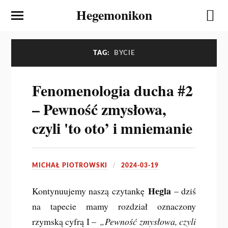
Hegemonikon
TAG:
BYCIE
Fenomenologia ducha #2
– Pewność zmysłowa,
czyli 'to oto’ i mniemanie
MICHAŁ PIOTROWSKI
2024-03-19
Hegla
Kontynuujemy naszą czytankę
– dziś
na tapecie mamy rozdział oznaczony
rzymską cyfrą I –
„Pewność zmysłowa, czyli