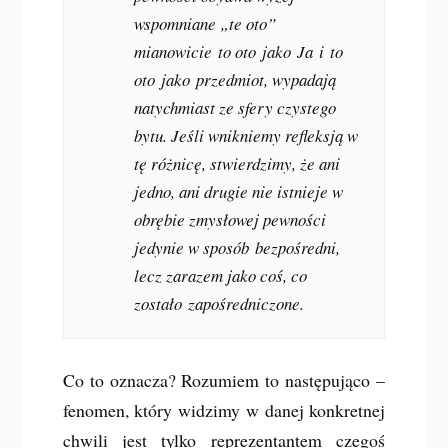
wspomniane „te oto”
mianowicie
to oto
jako
Ja
i
to
oto
jako
przedmiot
, wypadają
natychmiast ze sfery czystego
bytu. Jeśli wnikniemy refleksją w
tę różnicę, stwierdzimy, że ani
jedno, ani drugie nie istnieje w
obrębie zmysłowej pewności
jedynie w sposób
bezpośredni
,
lecz zarazem jako coś, co
zostało
zapośredniczone
.
Co to oznacza? Rozumiem to następująco –
fenomen, który widzimy w danej konkretnej
chwili jest tylko reprezentantem czegoś