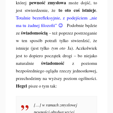
pewność zmysłowa
której
może dojść, to
to oto coś istnieje
jest stwierdzenie, że
.
Totalnie bezrefleksyjnie, z podejściem „nie
ma tu żadnej filozofii” 😉
Podobnie będzie
świadomością
ze
– też poprzez postrzeganie
w ten sposób potrafi tylko stwierdzić, że
istnieje (jest tylko
tym oto
Ja). Aczkolwiek
jest to dopiero początek drogi – bo niejako
świadomość
naturalnie
z poziomu
bezpośredniego oglądu rzeczy jednostkowej,
przechodzimy na wyższy poziom ogólności.
Hegel
pisze o tym tak:
[…] w ramach zmysłowej
pewności obydwa wyżej